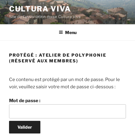
Aller
CULTURA VIVA
au
Site de l'association corse Cultura Viva
contenu
principal
Menu
PROTÉGÉ : ATELIER DE POLYPHONIE
(RÉSERVÉ AUX MEMBRES)
Ce contenu est protégé par un mot de passe. Pour le
voir, veuillez saisir votre mot de passe ci-dessous :
Mot de passe :