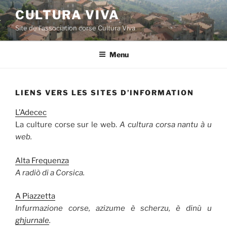
Aller
CULTURA VIVA
au
Site de l'association corse Cultura Viva
contenu
principal
Menu
LIENS VERS LES SITES D’INFORMATION
L’Adecec
La culture corse sur le web.
A cultura corsa nantu à u
web.
Alta Frequenza
A radiò di a Corsica.
A Piazzetta
Infurmazione corse, azizume è scherzu, è dinù u
ghjurnale
.