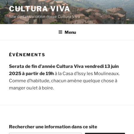
Aller
CULTURA VIVA
au
Site de l'association corse Cultura Viva
contenu
principal
Menu
ÉVÈNEMENTS
Serata de fin d’année Cultura Viva vendredi 13 juin
2025 à partir de 19h
à la Casa d’Issy les Moulineaux.
Comme d’habitude, chacun amène quelque chose à
manger ou/et à boire.
Rechercher une information dans ce site